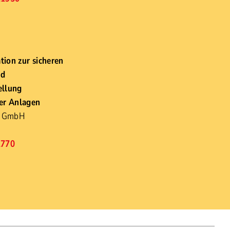
ion zur sicheren
nd
ellung
er Anlagen
 GmbH
n
1770