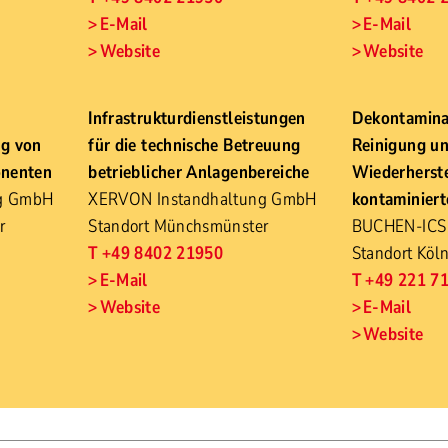
E-Mail
E-Mail
Website
Website
Infrastrukturdienstleistungen
Dekontaminat
ng von
für die technische Betreuung
Reinigung u
onenten
betrieblicher Anlagenbereiche
Wiederherst
ng GmbH
XERVON Instandhaltung GmbH
kontaminiert
r
Standort Münchsmünster
BUCHEN-ICS
T +49 8402 21950
Standort Köl
E-Mail
T +49 221 7
Website
E-Mail
Website