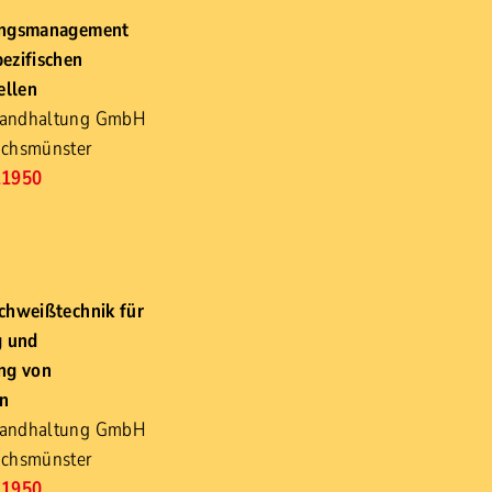
ungsmanagement
ezifischen
llen
tandhaltung GmbH
nchsmünster
21950
chweißtechnik für
g und
ng von
n
tandhaltung GmbH
nchsmünster
21950