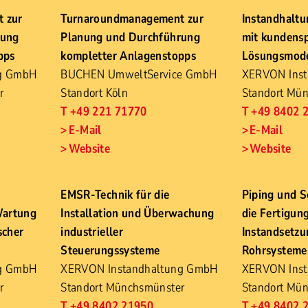
 zur
Turnaroundmanagement zur
Instandhalt
rung
Planung und Durchführung
mit kundensp
pps
kompletter Anlagenstopps
Lösungsmode
ng GmbH
BUCHEN UmweltService GmbH
XERVON Ins
r
Standort Köln
Standort Mü
T +49 221 71770
T +49 8402 
E-Mail
E-Mail
Website
Website
EMSR-Technik für die
Piping und S
Wartung
Installation und Überwachung
die Fertigun
scher
industrieller
Instandsetzu
Steuerungssysteme
Rohrsysteme
ng GmbH
XERVON Instandhaltung GmbH
XERVON Ins
r
Standort Münchsmünster
Standort Mü
T +49 8402 21950
T +49 8402 