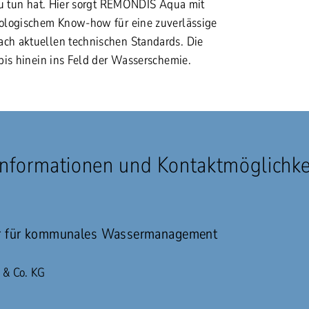
zu tun hat. Hier sorgt REMONDIS Aqua mit
ologischem Know-how für eine zuverlässige
h aktuellen technischen Standards. Die
bis hinein ins Feld der Wasserschemie.
Informationen und Kontaktmöglichke
ter für kommunales Wassermanagement
& Co. KG