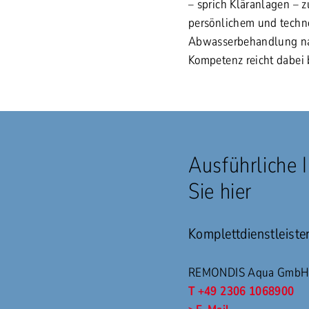
– sprich Kläranlagen – 
persönlichem und techn
Abwasserbehandlung nac
Kompetenz reicht dabei 
Ausführliche 
Sie hier
Komplettdienstleis
REMONDIS Aqua GmbH 
T +49 2306 1068900