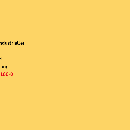
ndustrieller
H
tung
7160-0