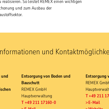
 realisieren. So leistet REMEX einen wichtigen
schonung und zum Ausbau der
austoffsektor.
Informationen und Kontaktmöglichke
g und
Entsorgung von Boden und
Entsorgung v
Bauschutt
REMEX Gmb
ischen
REMEX GmbH
Hauptverwal
Hauptverwaltung
T +49 211 1
T +49 211 17160-0
E-Mail