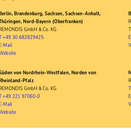
Berlin, Brandenburg, Sachsen, Sachsen-Anhalt,
B
Thüringen, Nord-Bayern (Oberfranken)
REMONDIS GmbH & Co. KG
T
T +49 30 682829425
E
E-Mail
W
Website
Süden von Nordrhein-Westfalen, Norden von
N
Rheinland-Pfalz
REMONDIS GmbH & Co. KG
T
T +49 221 97060-0
E
E-Mail
W
Website