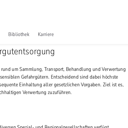
nd Ansprechpartner
Bibliothek
Karriere
hrgutentsorgung
en rund um Sammlung, Transport, Behandlung und Verwertung
hsensiblen Gefahrgütern. Entscheidend sind dabei höchste
quente Einhaltung aller gesetzlichen Vorgaben. Ziel ist es,
chhaltigen Verwertung zuzuführen.
versen Spezial- und Regionalgesellschaften verfügt