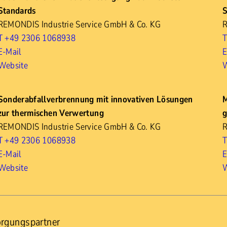
Standards
S
REMONDIS Industrie Service GmbH & Co. KG
R
T +49 2306 1068938
T
E-Mail
E
Website
W
Sonderabfallverbrennung mit innovativen Lösungen
M
zur thermischen Verwertung
g
REMONDIS Industrie Service GmbH & Co. KG
T +49 2306 1068938
T
E-Mail
E
Website
W
orgungspartner