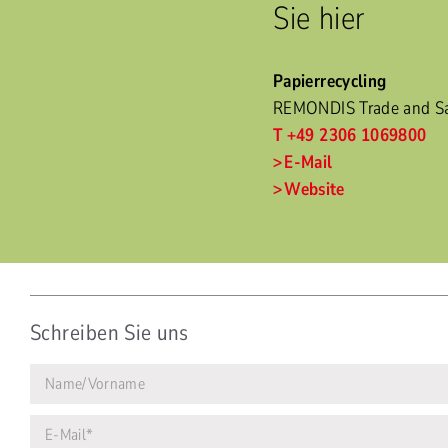
Sie hier
Papierrecycling
REMONDIS Trade and S
T +49 2306 1069800
E-Mail
Website
Schreiben Sie uns