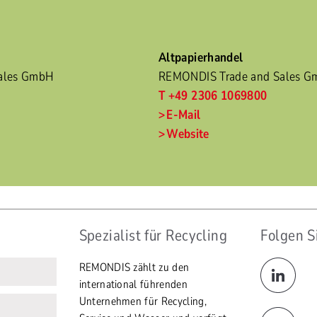
Altpapierhandel
ales GmbH
REMONDIS Trade and Sales 
T +49 2306 1069800
E-Mail
Website
Spezialist für Recycling
Folgen S
REMONDIS zählt zu den
international führenden
Unternehmen für Recycling,