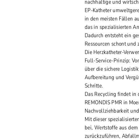
nachhaltige und wirtsch
EP-Katheter umweltgerec
in den meisten Fällen a
das in spezialisierten 
Dadurch entsteht ein ges
Ressourcen schont und zu
Die Herzkatheter-Verwe
Full-Service-Prinzip: V
über die sichere Logist
Aufbereitung und Verg
Schritte.
Das Recycling findet i
REMONDIS PMR in Moerdi
Nachvollziehbarkeit und
Mit dieser spezialisier
bei, Wertstoffe aus dem
zurückzuführen, Abfall