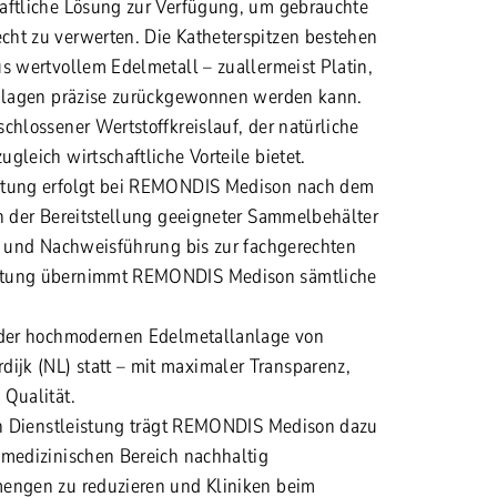
aftliche Lösung zur Verfügung, um gebra
uchte
ht zu verwerten. Die Katheterspitzen bestehen
us wertvollem Edelmetall – zuallermeist Platin,
Anlagen präzise zurückgewonnen werden kann.
chlossener Wertstoffkreislauf, der natürliche
gleich wirtschaftliche Vorteile bietet.
rtung erfolgt bei REMONDIS Medison nach dem
on der Bereitstellung geeigneter Sammelbehälter
ik und Nachweisführung bis zur fachgerechten
ütung übernimmt REMONDIS Medison sämtliche
n der hochmodernen Edelmetallanlage von
jk (NL) statt – mit maximaler Transparenz,
 Qualität.
ten Dienstleistung trägt REMONDIS Medison dazu
 medizinischen Bereich nachhaltig
mengen zu reduzieren und Kliniken beim