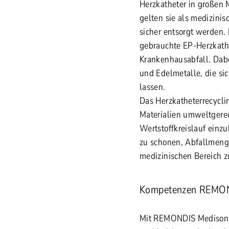
Herzkatheter in großen
gelten sie als medizin
sicher entsorgt werden
.
gebrauchte EP-Herzkathe
Krankenhausabfall. Dabe
und Edelmetalle, die si
lassen.
Das Herzkatheterrecycli
Materialien umweltgerec
Wertstoffkreislauf einzu
zu schonen, Abfallmeng
medizinischen Bereich z
Kompetenzen REMO
Mit REMONDIS Medison s