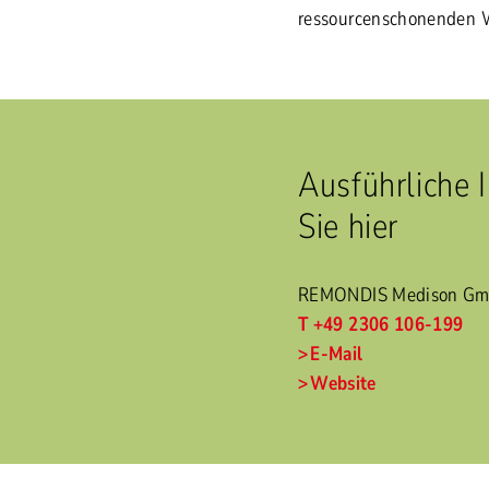
ressourcenschonenden W
Ausführliche 
Sie hier
REMONDIS Medison G
T +49 2306 106-199
E-Mail
Website