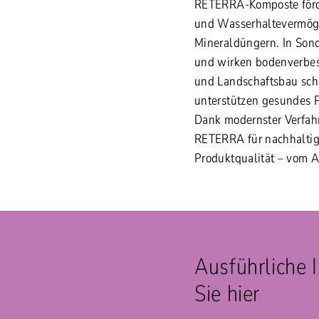
RETERRA-Komposte förde
und Wasserhaltevermöge
Mineraldüngern. In Sond
und wirken bodenverbes
und Landschaftsbau scha
unterstützen gesundes 
Dank modernster Verfahr
RETERRA für nachhaltige
Produktqualität – vom A
Ausführliche 
Sie hier